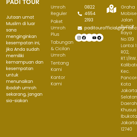
PADI TOUR
Umroh
0822
Graha
Reguler
4654
Mobisel
Jutaan umat
2193
Jalan
Paket
Muslim di luar
Buncit
Umroh
paditourofficial@gmail
sana
Raya
Plus
menginginkan
No.139
Tabungan
kesempatan ini,
Lantai 1
& Cicilan
jika Anda sudah
R02,
Umroh
memiliki
RT.1/RW.
kemampuan dan
Tentang
Kalibat
kesempatan
Kami
Kec.
untuk
Kantor
Pancor
menunaikan
Kami
Kota
ibadah umroh
Jakart
sekarang, jangan
Selatan
sia-siakan
Daera
Khusus
Ibukot
Jakart
12740