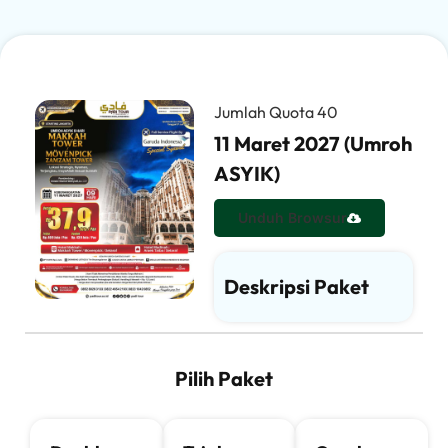
Website ini di buat oleh RRDigital.id
Website ini di buat oleh RRDigital.id
Jumlah Quota 40
11 Maret 2027 (Umroh
ASYIK)
Unduh Browsur
Deskripsi Paket
Pilih Paket