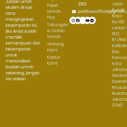
Jutaan umat
2193
Jalan
Paket
Muslim di luar
Buncit
Umroh
paditourofficial@gmail
sana
Raya
Plus
menginginkan
No.139
Tabungan
kesempatan ini,
Lantai 1
& Cicilan
jika Anda sudah
R02,
Umroh
memiliki
RT.1/RW.
kemampuan dan
Tentang
Kalibat
kesempatan
Kami
Kec.
untuk
Kantor
Pancor
menunaikan
Kami
Kota
ibadah umroh
Jakart
sekarang, jangan
Selatan
sia-siakan
Daera
Khusus
Ibukot
Jakart
12740